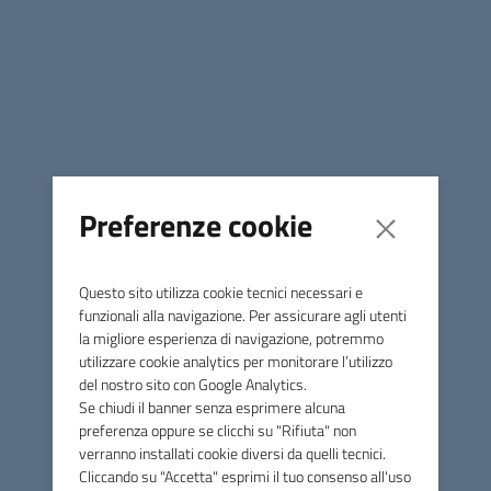
Assegno maternità
Assegno che la madre non lavoratrice può
chiedere al proprio Comune di residenza per la
nascita del figlio oppure per l’
adozione
o
l’
affidamento preadottivo
di un minore di età non
superiore ai 6 anni (o ai 18 anni in caso di adozioni
o affidamenti internazionali).
Preferenze cookie
Questo sito utilizza cookie tecnici necessari e
funzionali alla navigazione. Per assicurare agli utenti
la migliore esperienza di navigazione, potremmo
utilizzare cookie analytics per monitorare l’utilizzo
del nostro sito con Google Analytics.
Se chiudi il banner senza esprimere alcuna
preferenza oppure se clicchi su "Rifiuta" non
verranno installati cookie diversi da quelli tecnici.
Cliccando su "Accetta" esprimi il tuo consenso all'uso