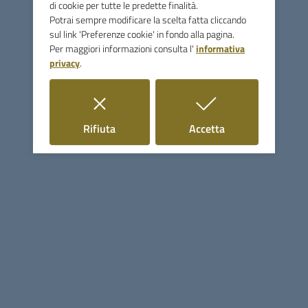
di cookie per tutte le predette finalità.
Potrai sempre modificare la scelta fatta cliccando
sul link 'Preferenze cookie' in fondo alla pagina.
Bonus Sociale Idrico Integrativo
Per maggiori informazioni consulta l'
informativa
privacy
.
2025
Agevolazione tariffaria, integrativa rispetto al
bonus idrico nazionale stabilita dall’Autorità Idrica
i cookie
i cookie
Rifiuta
Accetta
Toscana e destinata alle utenze cosiddette ‘deboli’,
corrispondenti ai nuclei familiari residenti nei
Comuni dell’Autorità Idrica Toscana. Scadenza
31/05/2024 ore 12:00