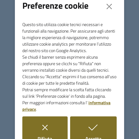
Preferenze cookie
2025
Questo sito utilizza cookie tecnici necessari e
ENTRA
funzionali alla navigazione. Per assicurare agli utenti
la migliore esperienza di navigazione, potremmo
utilizzare cookie analytics per monitorare l’utilizzo
del nostro sito con Google Analytics.
Se chiudi il banner senza esprimere alcuna
Comune di Monterotondo
preferenza oppure se clicchi su "Rifiuta" non
Marittimo
verranno installati cookie diversi da quelli tecnici.
Cliccando su "Accetta" esprimi il tuo consenso all'uso
di cookie per tutte le predette finalità.
Potrai sempre modificare la scelta fatta cliccando
Contatti
sul link 'Preferenze cookie' in fondo alla pagina.
Per maggiori informazioni consulta l'
informativa
Via Licurgo Bardelloni, 64 - 58025 Monterotondo Marittimo
privacy
.
(GR)
Tel.
0566906350
Fax
0566916390
i cookie
i cookie
Rifiuta
Accetta