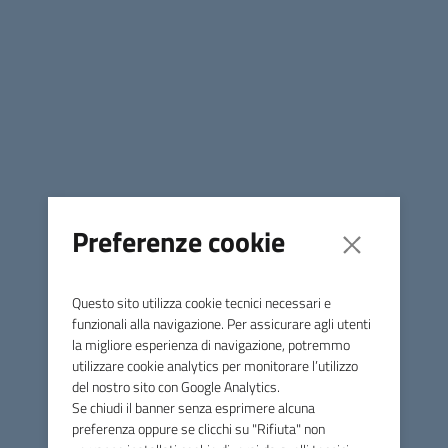
delle imprese e dei lavoratori autonomi con sede legale o
unità locale ubicata nel Comune di Monterotondo M.mo
(GR).
Data di Pubblicazione
18 settembre 2023
Condividi
ACCESSO ALLA SEZIONE "Bandi per sovvenzioni e
Preferenze cookie
contributi"
Questo sito utilizza cookie tecnici necessari e
ACCESSO ALLA SEZIONE
funzionali alla navigazione. Per assicurare agli utenti
la migliore esperienza di navigazione, potremmo
"Bandi per sovvenzioni e
utilizzare cookie analytics per monitorare l’utilizzo
del nostro sito con Google Analytics.
contributi"
Se chiudi il banner senza esprimere alcuna
preferenza oppure se clicchi su "Rifiuta" non