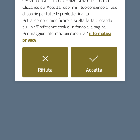
verranno installati cookie diversi da quelli tecnici.
CONTRIBUTI A SOSTEGNO DELLE
Cliccando su "Accetta" esprimi il tuo consenso all'uso
IMPRESE E DEI LAVORATORI
di cookie per tutte le predette finalità.
Potrai sempre modificare la scelta fatta cliccando
AUTONOM
sul link 'Preferenze cookie' in fondo alla pagina.
Per maggiori informazioni consulta l'
informativa
privacy
.
Comune di Monterotondo
i cookie
i cookie
Rifiuta
Accetta
Marittimo
Contatti
Via Licurgo Bardelloni, 64 - 58025 Monterotondo Marittimo
(GR)
Tel.
0566906350
Fax
0566916390