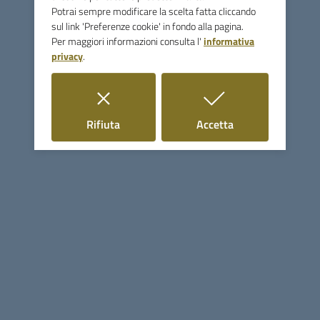
Potrai sempre modificare la scelta fatta cliccando
P.IVA 00117780536
sul link 'Preferenze cookie' in fondo alla pagina.
Uffici e Servizi
Per maggiori informazioni consulta l'
informativa
privacy
.
Uffici (orari, telefoni, email)
Servizi (divisi per tipologia)
Organi politici (sindaco, giunta, consiglio)
i cookie
i cookie
Rifiuta
Accetta
Seguici su
Linee guida di design per la PA
Sezione Link Utili
Cerca nel sito
Mappa del sito