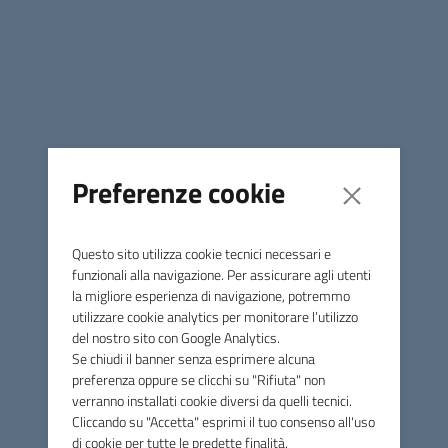
Condividi
Comune di Monterotondo
Marittimo
Preferenze cookie
Contatti
Via Licurgo Bardelloni, 64 - 58025 Monterotondo Marittimo
Questo sito utilizza cookie tecnici necessari e
(GR)
funzionali alla navigazione. Per assicurare agli utenti
la migliore esperienza di navigazione, potremmo
Tel.
0566906350
utilizzare cookie analytics per monitorare l’utilizzo
Fax
0566916390
del nostro sito con Google Analytics.
Se chiudi il banner senza esprimere alcuna
E-mail
info@comune.monterotondomarittimo.gr.it
preferenza oppure se clicchi su "Rifiuta" non
PEC
comune.monterotondomarittimo@postacert.toscana.it
verranno installati cookie diversi da quelli tecnici.
Cliccando su "Accetta" esprimi il tuo consenso all'uso
di cookie per tutte le predette finalità.
C.F. 81000870535