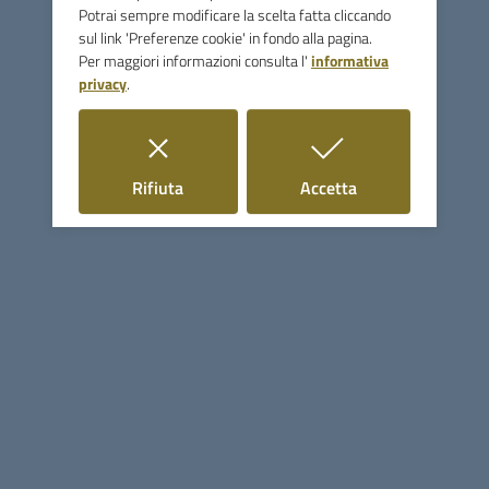
Potrai sempre modificare la scelta fatta cliccando
P.IVA 00117780536
sul link 'Preferenze cookie' in fondo alla pagina.
Uffici e Servizi
Per maggiori informazioni consulta l'
informativa
privacy
.
Uffici (orari, telefoni, email)
Servizi (divisi per tipologia)
Organi politici (sindaco, giunta, consiglio)
i cookie
i cookie
Rifiuta
Accetta
Seguici su
Linee guida di design per la PA
Sezione Link Utili
Cerca nel sito
Mappa del sito
Privacy