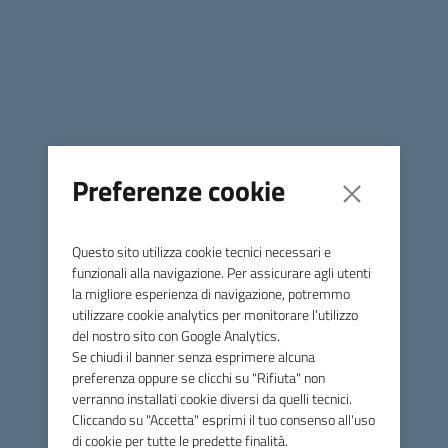
Comune di Monterotondo
Marittimo
Preferenze cookie
Contatti
Via Licurgo Bardelloni, 64 - 58025 Monterotondo Marittimo
Questo sito utilizza cookie tecnici necessari e
(GR)
funzionali alla navigazione. Per assicurare agli utenti
la migliore esperienza di navigazione, potremmo
Tel.
0566906350
utilizzare cookie analytics per monitorare l’utilizzo
Fax
0566916390
del nostro sito con Google Analytics.
Se chiudi il banner senza esprimere alcuna
E-mail
info@comune.monterotondomarittimo.gr.it
preferenza oppure se clicchi su "Rifiuta" non
PEC
comune.monterotondomarittimo@postacert.toscana.it
verranno installati cookie diversi da quelli tecnici.
Cliccando su "Accetta" esprimi il tuo consenso all'uso
C.F. 81000870535
di cookie per tutte le predette finalità.