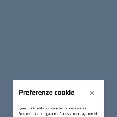
Condividi
Convocazione Consiglio Comunale del 29.04.2026
Convocazione Consiglio
Comunale del 29.04.2026
Preferenze cookie
Questo sito utilizza cookie tecnici necessari e
funzionali alla navigazione. Per assicurare agli utenti