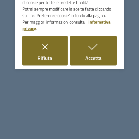
di cookie per tutte le predette finalità.
Potrai sempre modificare la scelta fatta cliccando
ACCESSO AL BANDO
sul link 'Preferenze cookie' in fondo alla pagina.
Per maggiori informazioni consulta l'
informativa
privacy
.
Comune di Monterotondo
Marittimo
i cookie
i cookie
Rifiuta
Accetta
Contatti
Via Licurgo Bardelloni, 64 - 58025 Monterotondo Marittimo
(GR)
Tel.
0566906350
Fax
0566916390
E-mail
info@comune.monterotondomarittimo.gr.it
PEC
comune.monterotondomarittimo@postacert.toscana.it