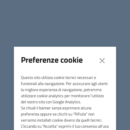
IL BANDO PER IL COFINANZIAMENTO DI IMPIANTI PER
IL RISCALDAMENTO DI EDIFICI E PRODUZIONE DI
ACQUA CALDA SANITARIA DA FONTI ENERGETICHE
RINNOVABILI E' VOLTO AD EROGARE CONTRIBUTI
FINALIZZATI ALL'UTILIZZO DI ENERGIE PULITE, ALLA
Preferenze cookie
VALORIZZAZIONE DELL'AMBIENTE, NONCHE'
ALL'ABBATTIMENTO DELL'INQUINAMENTO.
L'AMMINISTRAZIONE COMUNA, CON QUESTO BANDO,
Questo sito utilizza cookie tecnici necessari e
INTENDE METTERE IN CAMPO MISURE TESE ALLA
funzionali alla navigazione. Per assicurare agli utenti
RIDUZIONE DEI CONSUMI ENERGETICI DI COMBUSTIBILI
la migliore esperienza di navigazione, potremmo
FOSSILI, PER IL RISCALDAMENTO E RAFFREDDAMENTO
utilizzare cookie analytics per monitorare l’utilizzo
del nostro sito con Google Analytics.
DEGLI IMMOBILI DEL PROPRIO TERRITORIO,
Se chiudi il banner senza esprimere alcuna
CLASSIFICATO AREA MONTANA DISAGIATA.
preferenza oppure se clicchi su "Rifiuta" non
verranno installati cookie diversi da quelli tecnici.
IL BANDO E' ATTIVO FINO ALLA
SCADENZA FISSATA PER
Cliccando su "Accetta" esprimi il tuo consenso all'uso
IL GIORNO 31/12/2027.