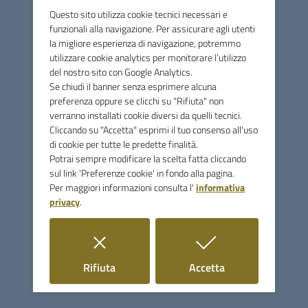
Gori, Via Ricasoli, Via Farini, Via Poli Dumas, Via D’Azeglio,
Questo sito utilizza cookie tecnici necessari e
funzionali alla navigazione. Per assicurare agli utenti
Piazza Neri Tanfucio, P.zza Magenta, Via Solferino, Via
la migliore esperienza di navigazione, potremmo
Varese, Via Bramasole e Via Magenta (tratto compreso tra
utilizzare cookie analytics per monitorare l’utilizzo
Via P. Gori e L.go Magenta);
del nostro sito con Google Analytics.
-
DALLE ORE 7:00 ALLE ORE 24:00 DOMENICA 19
Se chiudi il banner senza esprimere alcuna
OTTOBRE
, DIVIETO DI SOSTA CON RIMOZIONE FORZATA
preferenza oppure se clicchi su "Rifiuta" non
PER TUTTE LE CATEGORIE DI VEICOLI IN VIA MATTEOTTI
verranno installati cookie diversi da quelli tecnici.
PARCHEGGIO AUTOBUS CALDANELLA;
Cliccando su "Accetta" esprimi il tuo consenso all'uso
di cookie per tutte le predette finalità.
-
DALLE ORE 7:00 ALLE ORE 24:00 DOMENICA 19
Potrai sempre modificare la scelta fatta cliccando
OTTOBRE
, DIVIETO DI SOSTA CON RIMOZIONE FORZATA
sul link 'Preferenze cookie' in fondo alla pagina.
PER TUTTE LE CATEGORIE DI VEICOLI E CONTESTUALE
Per maggiori informazioni consulta l'
informativa
SOPPRESSIONE DI N.4 STALLI NEL PARCHEGGIO
privacy
.
ADIACENTE ALLA SS 398 DI FRONTE ALL’INTERSEZIONE
CON LA S.P. DEL BAGNOLO
ORDINANZA n.256 del 14.10.2025
i cookie
i cookie
Rifiuta
Accetta
SI CONFIDA NELLA MASSIMA COLLABORAZIONE DA
PARTE DI TUTTA LA CITTADINANZA.