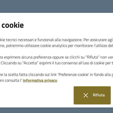
 cookie
Si informa la cittadinanza che nella notte tra Gi
Venerdi 11 Luglio 2025, a partire dalle ore 03:30
sarà effettuato un intervento di disinfestazione 
kie tecnici necessari e funzionali alla navigazione. Per assicurare agli
volanti nel centro storico e nella zona urbana di
ne, potremmo utilizzare cookie analytics per monitorare l’utilizzo de
Monterotondo Marittimo, nonché nella località G
za esprimere alcuna preferenza oppure se clicchi su "Rifiuta" non ver
Lagoni, Lago e nella frazione di Frassine.
i. Cliccando su "Accetta" esprimi il tuo consenso all'uso di cookie per 
L’intervento si rende nuovamente necessario a 
copiosa presenza di insetti volanti, che sta arr
e la scelta fatta cliccando sul link 'Preferenze cookie' in fondo alla 
disagio alla popolazione e richiede un’azione te
ni consulta l'
informativa privacy
.
contenimento.
Si raccomanda alla cittadinanza, a titolo precau
Rifiuta
- di tenere chiuse porte e finestre durante l’int
i cookie
- di ritirare all’interno eventuali animali domesti
- di rimuovere dall’esterno contenitori con cibo 