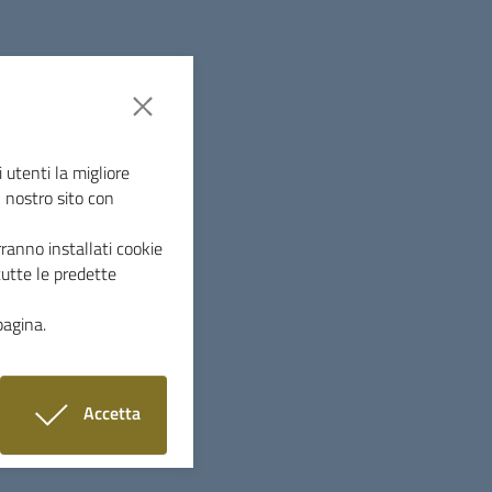
ovedi 10 e
 circa,
contro insetti
 utenti la migliore
l nostro sito con
riccioni,
ranno installati cookie
tutte le predette
causa della
ecando
pagina.
mpestiva di
zionale:
Accetta
ervento;
i cookie
ci;
o acqua,