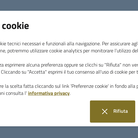
A seguito dell'istanza il contrassegno viene rila
diritto al titolare di usufruire delle facilitazioni
stato in cui si trova. Il CUDE è strettamente pe
 cookie
veicolo. Può essere utilizzato in tutte le automob
disabile a prescindere dalla titolarità di una pate
kie tecnici necessari e funzionali alla navigazione. Per assicurare agli
Deve essere usato esclusivamente se l'intestatar
ne, potremmo utilizzare cookie analytics per monitorare l’utilizzo de
accompagnato da terzi.
za esprimere alcuna preferenza oppure se clicchi su "Rifiuta" non ver
i. Cliccando su "Accetta" esprimi il tuo consenso all'uso di cookie per 
La sosta è consentita negli appositi spazi riservat
e la scelta fatta cliccando sul link 'Preferenze cookie' in fondo alla 
tempo determinato senza limitazioni di tempo, 
ni consulta l'
informativa privacy
.
ticket e anche nelle zone di divieto o limitazione 
circolazione e il contrassegno sia esposto in orig
Rifiuta
modo che sia chiaramente visibile per i controlli
i cookie