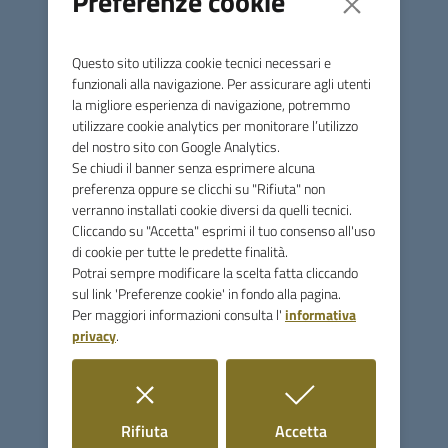
Preferenze cookie
Questo sito utilizza cookie tecnici necessari e
funzionali alla navigazione. Per assicurare agli utenti
la migliore esperienza di navigazione, potremmo
utilizzare cookie analytics per monitorare l’utilizzo
del nostro sito con Google Analytics.
Se chiudi il banner senza esprimere alcuna
Comune di Monterotondo
preferenza oppure se clicchi su "Rifiuta" non
Marittimo
verranno installati cookie diversi da quelli tecnici.
Cliccando su "Accetta" esprimi il tuo consenso all'uso
di cookie per tutte le predette finalità.
Contatti
Potrai sempre modificare la scelta fatta cliccando
sul link 'Preferenze cookie' in fondo alla pagina.
Via Licurgo Bardelloni, 64 - 58025 Monterotondo Marittimo
Per maggiori informazioni consulta l'
informativa
(GR)
privacy
.
Tel.
0566906350
Fax
0566916390
i cookie
i cookie
Rifiuta
Accetta
E-mail
info@comune.monterotondomarittimo.gr.it