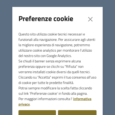
Il Concerto del TRIO NATURA VIVA si terrà in data 26
Preferenze cookie
luglio 2022 presso la Piazza del Santuario del Frassine,
con inizio alle ore 21,15.
Questo sito utilizza cookie tecnici necessari e
funzionali alla navigazione. Per assicurare agli utenti
la migliore esperienza di navigazione, potremmo
utilizzare cookie analytics per monitorare l’utilizzo
del nostro sito con Google Analytics.
Se chiudi il banner senza esprimere alcuna
preferenza oppure se clicchi su "Rifiuta" non
verranno installati cookie diversi da quelli tecnici.
Cliccando su "Accetta" esprimi il tuo consenso all'uso
Comune di Monterotondo
di cookie per tutte le predette finalità.
Marittimo
Potrai sempre modificare la scelta fatta cliccando
sul link 'Preferenze cookie' in fondo alla pagina.
Per maggiori informazioni consulta l'
informativa
Contatti
privacy
.
Via Licurgo Bardelloni, 64 - 58025 Monterotondo Marittimo