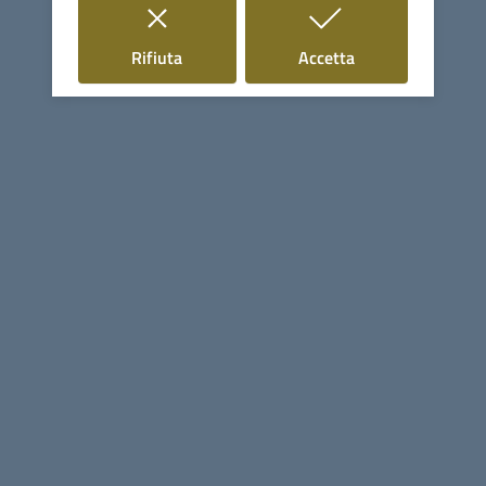
(GR)
i cookie
i cookie
Rifiuta
Accetta
Tel.
0566906350
Fax
0566916390
E-mail
info@comune.monterotondomarittimo.gr.it
PEC
comune.monterotondomarittimo@postacert.toscana.it
C.F. 81000870535
P.IVA 00117780536
Uffici e Servizi
Uffici (orari, telefoni, email)
Servizi (divisi per tipologia)
Organi politici (sindaco, giunta, consiglio)
Seguici su