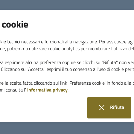
 cookie
kie tecnici necessari e funzionali alla navigazione. Per assicurare agli
ne, potremmo utilizzare cookie analytics per monitorare l’utilizzo de
za esprimere alcuna preferenza oppure se clicchi su "Rifiuta" non ver
i. Cliccando su "Accetta" esprimi il tuo consenso all'uso di cookie per 
e la scelta fatta cliccando sul link 'Preferenze cookie' in fondo alla 
ni consulta l'
informativa privacy
.
Il camper del vaccini dell'Asl Toscana Sud Est il 
Monterotondo Marittimo.
Rifiuta
Venerdì 17 dalle ore 16 alle 21 e sabato 18 se
i cookie
della Croce Rossa via Giacomo Matteotti 817 a 