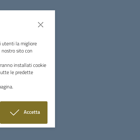
 utenti la migliore
l nostro sito con
ranno installati cookie
tutte le predette
pagina.
17 e il 18 settembre fa tappa a
Accetta
ttembre dalle ore 8.00 alle 14.00
sede
i cookie
Monterotondo Marittimo, i cittadini che