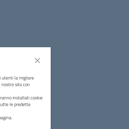
non facilmente
bitazione.
fici obblighi in materia di
i.
unicazioni del 9 aprile
 servizio postale”) stabilisce che:
 utenti la migliore
l nostro sito con
sso ogni abitazione o
ranno installati cookie
tutte le predette
sentire il deposito
pagina.
ell’intestatario e di