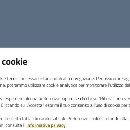
● assenza delle cassette delle lettere;
● cassette prive di nominativo;
● cassette collocate in posizioni non visibili o 
accessibili;
● cassette non adiacenti al numero civico dell’a
Si ricorda che la normativa vigente prevede speci
 cookie
installazione e collocazione delle cassette postal
In particolare, il Decreto del Ministero delle Com
2001 (“Approvazione delle condizioni generali del
kie tecnici necessari e funzionali alla navigazione. Per assicurare agli
ne, potremmo utilizzare cookie analytics per monitorare l’utilizzo de
● le cassette postali devono essere presenti pre
za esprimere alcuna preferenza oppure se clicchi su "Rifiuta" non ver
i. Cliccando su "Accetta" esprimi il tuo consenso all'uso di cookie per 
unità immobiliare;
● devono essere accessibili al portalettere e con
e la scelta fatta cliccando sul link 'Preferenze cookie' in fondo alla 
della corrispondenza senza difficoltà;
ni consulta l'
informativa privacy
.
● devono riportare in modo ben visibile il nome d