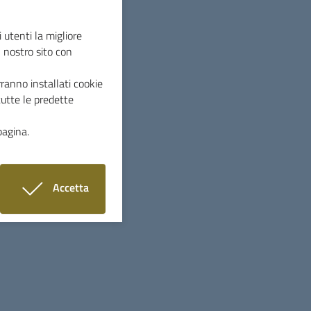
27 luglio 2026
 utenti la migliore
Avviso alla Cittadinanza
l nostro sito con
ranno installati cookie
tutte le predette
ivieto di sosta con rimozione forzata causa
ontaggio palco ed eventi musicali in Piazza
pagina.
ario Cheli nei giorni di 31 Luglio, 1, 7 e 8
gosto
Accetta
i cookie