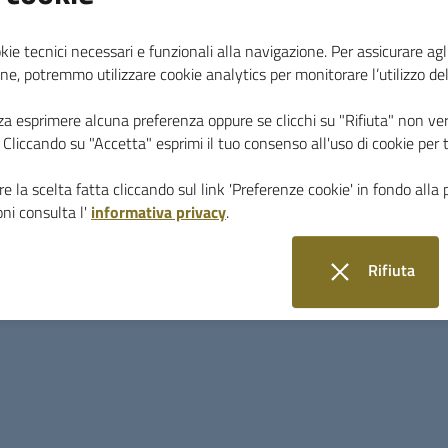
03 agosto 2026
kie tecnici necessari e funzionali alla navigazione. Per assicurare agli
Avviso Alla Cittadiananza
ne, potremmo utilizzare cookie analytics per monitorare l’utilizzo de
za esprimere alcuna preferenza oppure se clicchi su "Rifiuta" non ver
i. Cliccando su "Accetta" esprimi il tuo consenso all'uso di cookie per 
Sospensione momentanea del servizio di
D
emissione delle Carte di identità Elettroniche
m
e la scelta fatta cliccando sul link 'Preferenze cookie' in fondo alla 
(CIE) a causa di un guasto al computer
M
dedicato.
A
ni consulta l'
informativa privacy
.
io
Rifiuta
i cookie