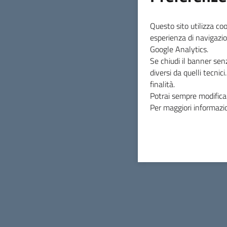
04 agosto 2026
Questo sito utilizza coo
Consegna tesserini
esperienza di navigazio
Google Analytics.
venatori regionali
Se chiudi il banner sen
diversi da quelli tecnic
stagione 2026-2027
finalità.
Potrai sempre modificar
Per maggiori informazio
Si comunica che da Martedì 11 agosto presso
l'ufficio Anagrafe del Comune di
Monterotondo Marittimo, sarà svolto il serviz
di consegna dei tesserini venatori stagione
2026-2027