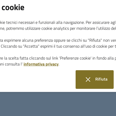
 cookie
kie tecnici necessari e funzionali alla navigazione. Per assicurare agli
ne, potremmo utilizzare cookie analytics per monitorare l’utilizzo de
SI COMUNICA CHE DAL GIORNO
LUNEDI 11 MA
za esprimere alcuna preferenza oppure se clicchi su "Rifiuta" non ver
LAVORI
, CAUSA RIPRISTINO DISSESTO FRANO
i. Cliccando su "Accetta" esprimi il tuo consenso all'uso di cookie per 
MODIFICA TEMPORANEA DELLA CIRCOLAZION
RIPORTATO
:
e la scelta fatta cliccando sul link 'Preferenze cookie' in fondo alla 
ni consulta l'
informativa privacy
.
1.
Sospensione del traffico
in Via Solferino tra 
del cantiere provenendo da Via Magenta;
Rifiuta
2.
Obbligo di svolta a sinistra
in Via Garibaldi p
Moro;
i cookie
3.
Doppio senso di circolazione con senso unic
compreso tra l’intersezione con Via Magenta (forn
usufruire dei parcheggi pubblici, con diritto di