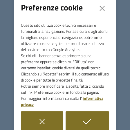
Preferenze cookie
direttive 77/2001/CE e 91/2002/CE, rispettivamente
sulla promozione delle fonti di energia rinnovabili per la
produzione di energia elettrica e sul rendimento
Questo sito utilizza cookie tecnici necessari e
energetico degli edifici, sulla base delle quali l’Italia ha
funzionali alla navigazione. Per assicurare agli utenti
avviato un complesso sistema di normative finalizzate alla
la migliore esperienza di navigazione, potremmo
promozione del risparmio energetico delle fonti rinnovabili
utilizzare cookie analytics per monitorare l’utilizzo
(D.Lgs.n.192/05, D.Lgs.n.387/08, D.Lgs.n.79/99,
del nostro sito con Google Analytics.
D.Lgs.n.146/00, D.M. 20/07/04, D.M. 28/07/05, D.M.
Se chiudi il banner senza esprimere alcuna
24/04/05, D.M. 24/10/05), con particolare riferimento al
preferenza oppure se clicchi su "Rifiuta" non
D.M. del 20 luglio 2004 e al D.M.28 luglio 2005, che
verranno installati cookie diversi da quelli tecnici.
Cliccando su "Accetta" esprimi il tuo consenso all'uso
prevedono lo sfruttamento delle fonti energetiche
di cookie per tutte le predette finalità.
rinnovabili nonché interventi di efficienza e risparmio
Potrai sempre modificare la scelta fatta cliccando
energetico negli usi finali presso utenti privati, imprese,
sul link 'Preferenze cookie' in fondo alla pagina.
soggetti pubblici;
Per maggiori informazioni consulta l'
informativa
ATTESO che al Comune di Monterotondo Marittimo sono
privacy
.
attribuiti annualmente fondi derivati dall’Accordo
generale sulla Geotermia (Art.7 L.R.45/97 come
modificato dalla L.R.n.5/04 ed ex-Art.17 della Legge