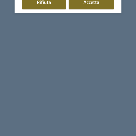
896/86), sulla base della produzione geotermoelettrica del
i cookie
i cookie
Rifiuta
Accetta
territorio.
ACCESSO AL BANDO
Comune di Monterotondo
Marittimo
Contatti
Via Licurgo Bardelloni, 64 - 58025 Monterotondo Marittimo
(GR)
Tel.
0566906350