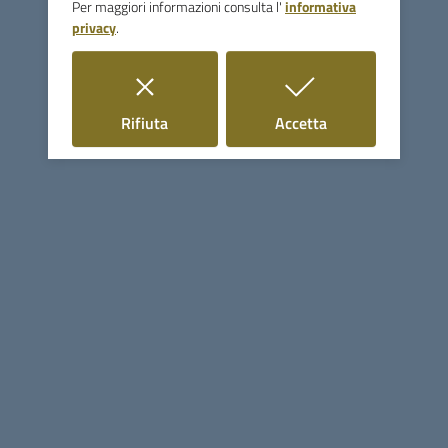
Per maggiori informazioni consulta l'
informativa
postale, provvedendo eventualmente all’adeguamento
privacy
.
nel più breve tempo possibile.
L’Amministrazione Comunale desidera inoltre informare la
cittadinanza
i cookie
i cookie
Rifiuta
Accetta
che sono attualmente in corso attività di verifica e
aggiornamento relative
alla numerazione civica e alla geolocalizzazione degli
indirizzi sul territorio
comunale, con l’obiettivo di migliorare ulteriormente
l’individuazione
delle abitazioni e favorire un recapito più preciso ed
efficiente dei servizi
postali e di emergenza.
La collaborazione di tutti è fondamentale per garantire un
servizio postale