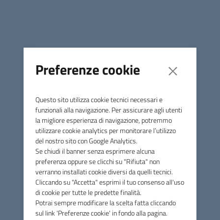
● devono riportare in modo ben visibile il nome
dell’intestatario e di
chi ne fa uso;
● devono essere collocate al limite della proprietà, sulla
pubblica via o
Preferenze cookie
comunque in luogo liberamente accessibile;
● negli edifici con più abitazioni, le cassette devono essere
raggruppate in un unico punto di accesso.
Questo sito utilizza cookie tecnici necessari e
La mancata conformità delle cassette postali può
funzionali alla navigazione. Per assicurare agli utenti
la migliore esperienza di navigazione, potremmo
comportare ritardi,
utilizzare cookie analytics per monitorare l’utilizzo
mancati recapiti o disguidi nella consegna della posta,
del nostro sito con Google Analytics.
comprese
Se chiudi il banner senza esprimere alcuna
comunicazioni importanti di enti pubblici, utenze e servizi
preferenza oppure se clicchi su "Rifiuta" non
essenziali.
verranno installati cookie diversi da quelli tecnici.
Cliccando su "Accetta" esprimi il tuo consenso all'uso
di cookie per tutte le predette finalità.
Si invita pertanto tutta la cittadinanza a verificare la
Potrai sempre modificare la scelta fatta cliccando
presenza e la corretta collocazione della propria cassetta
sul link 'Preferenze cookie' in fondo alla pagina.