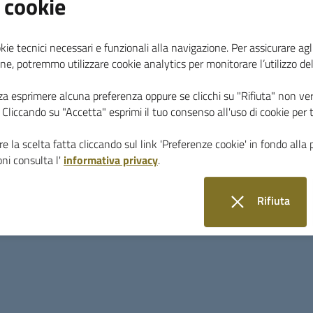
 cookie
kie tecnici necessari e funzionali alla navigazione. Per assicurare agli
ne, potremmo utilizzare cookie analytics per monitorare l’utilizzo de
SI COMUNICA CHE IL GIORNO
DOMENICA 31 M
za esprimere alcuna preferenza oppure se clicchi su "Rifiuta" non ver
RADUNO BANDE TRA I SOFFIONI,
SONO PREVI
i. Cliccando su "Accetta" esprimi il tuo consenso all'uso di cookie per 
NORMALE CIRCOLAZIONE NEL CENTRO ABIT
e la scelta fatta cliccando sul link 'Preferenze cookie' in fondo alla 
-
DIVIETO DI SOSTA CON RIMOZIONE FORZAT
ni consulta l'
informativa privacy
.
OLTRE A DIVIETO DI ACCESSO PER OGNI CATEG
398 in Piazza Mario Cheli dalle ore 08:30 fino a
Rifiuta
-
DIVIETO DI SOSTA CON RIMOZIONE FORZA
CIRCOLAZIONE VEICOLARE PER OGNI CATEGORI
i cookie
L. Bardelloni dalle ore 11:00 alle ore 13:00;
-
TEMPORANEA SOSPENSIONE DELLA CIRCOL
CATEGORIA DI VEICOLI E DIVIETO DI TRANSITO
corteo.