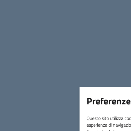
Possibili interruzioni del Servizio di
erogazione della Casa dell'Acqua in data
13 Aprile 2026.
Preferenze
Questo sito utilizza coo
Data di Pubblicazione
esperienza di navigazio
08 aprile 2026