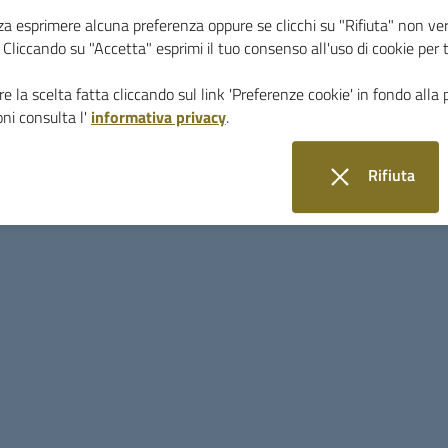
za esprimere alcuna preferenza oppure se clicchi su "Rifiuta" non ver
i. Cliccando su "Accetta" esprimi il tuo consenso all'uso di cookie per 
e la scelta fatta cliccando sul link 'Preferenze cookie' in fondo alla 
ni consulta l'
informativa privacy
.
SI COMUNICA CHE IL GIORNO
LUNEDI 13 APRI
DELLA CASA DELL’ACQUA POSTA IN PIAZZA M
Rifiuta
POTREBBE SUBIRE DELLE INTERRUZIONI
.
i cookie
CI SCUSIAMO PER IL DISAGIO.
L’Ufficio Tecnico
Arch. Assuntina Messina