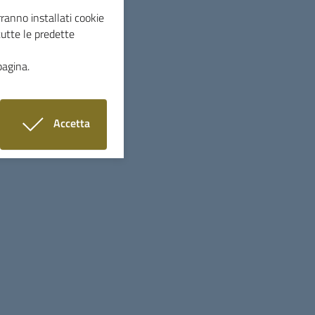
ranno installati cookie
tutte le predette
pagina.
LE 2026,
CAUSA CAMBIO GESTIONE
ARIO CHELI,
IL SERVIZIO DI EROGAZIONE
Accetta
i cookie